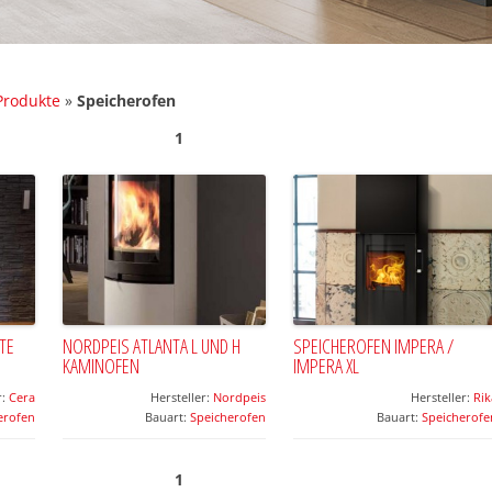
Produkte
»
Speicherofen
1
TE
NORDPEIS ATLANTA L UND H
SPEICHEROFEN IMPERA /
KAMINOFEN
IMPERA XL
r:
Cera
Hersteller:
Nordpeis
Hersteller:
Rik
erofen
Bauart:
Speicherofen
Bauart:
Speicherofe
1