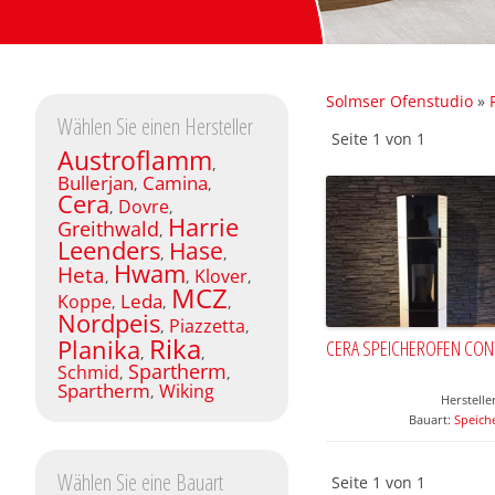
Solmser Ofenstudio
»
Wählen Sie einen Hersteller
Seite 1 von 1
Austroflamm
,
Bullerjan
Camina
,
,
Cera
Dovre
,
,
Harrie
Greithwald
,
Leenders
Hase
,
,
Hwam
Heta
Klover
,
,
,
MCZ
Leda
Koppe
,
,
,
Nordpeis
Piazzetta
,
,
Rika
Planika
CERA SPEICHEROFEN CON
,
,
Spartherm
Schmid
,
,
Spartherm
Wiking
,
Herstelle
Bauart:
Speich
Wählen Sie eine Bauart
Seite 1 von 1