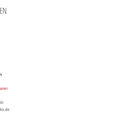
TEN
n
aren
50
io.de