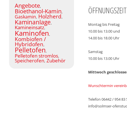
Angebote
,
ÖFFNUNGSZEI
Bioethanol-Kamin
,
Holzherd
Gaskamin
,
,
Kaminanlage
,
Montag bis Freitag
Kamineinsatz
,
Kaminofen
10.00 bis 13.00 und
,
Kombiofen /
14.00 bis 18.00 Uhr
Hybridofen
,
Pelletofen
,
Samstag
Pelletofen stromlos
,
10.00 bis 13.00 Uhr
Speicherofen
Zubehör
,
Mittwoch geschlosse
Wunschtermin vereinb
Telefon 06442 / 954 83 
info@solmser-ofenstud