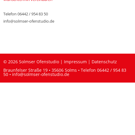
Telefon 06442 / 954 83 50
info@solmser-ofenstudio.de
© 2026 Solmser Ofenstudio |
Impressum
|
Datenschutz
Braunfelser Straße 19 • 35606 Solms • Telefon
06442 / 954 83
50
•
info@solmser-ofenstudio.de