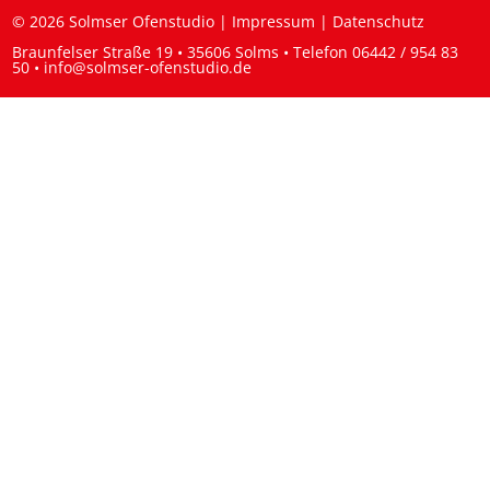
© 2026 Solmser Ofenstudio |
Impressum
|
Datenschutz
Braunfelser Straße 19 • 35606 Solms • Telefon
06442 / 954 83
50
•
info@solmser-ofenstudio.de