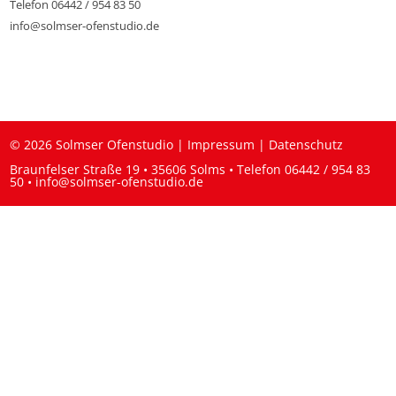
Telefon 06442 / 954 83 50
info@solmser-ofenstudio.de
© 2026 Solmser Ofenstudio |
Impressum
|
Datenschutz
Braunfelser Straße 19 • 35606 Solms • Telefon
06442 / 954 83
50
•
info@solmser-ofenstudio.de